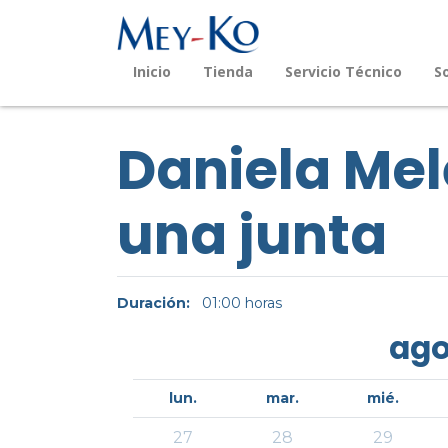
Inicio
Tienda
Servicio Técnico
S
Daniela Me
una junta
Duración:
01:00
horas
ago
lun.
mar.
mié.
27
28
29