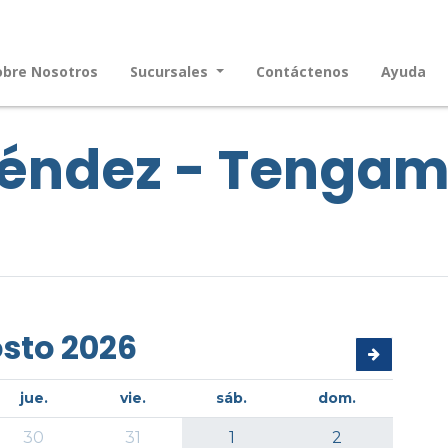
obre Nosotros
Sucursales
Contáctenos
Ayuda
léndez - Tenga
sto 2026
jue.
vie.
sáb.
dom.
30
31
1
2