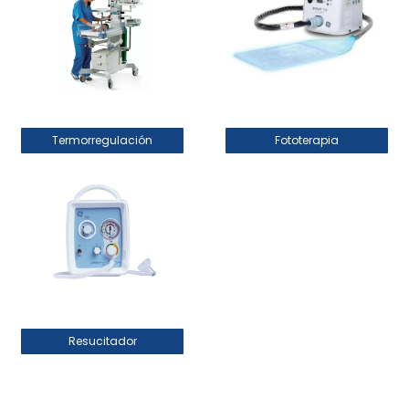
Termorregulación
Fototerapia
Resucitador