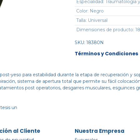
Especialidad
:
Traumatología y
Color
:
Negro
Talla
:
Universal
Dimensiones de producto
:
18
SKU:
18380N
Términos y Condiciones
, post-yeso para estabilidad durante la etapa de recuperación y so
piración, sistema de apertura total que permite su fácil colocació
ratamientos post operatorios, desgarres musculares, esguinces gra
rtesis un
ción al Cliente
Nuestra Empresa