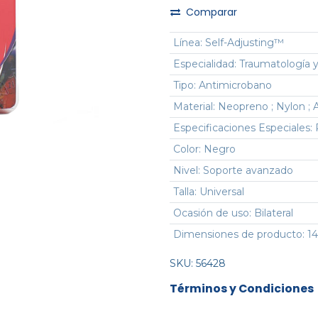
Comparar
Línea
:
Self-Adjusting™
Especialidad
:
Traumatología y
Tipo
:
Antimicrobano
Material
:
Neopreno ; Nylon ; A
Especificaciones Especiales
:
Color
:
Negro
Nivel
:
Soporte avanzado
Talla
:
Universal
Ocasión de uso
:
Bilateral
Dimensiones de producto
:
14
SKU:
56428
Términos y Condiciones