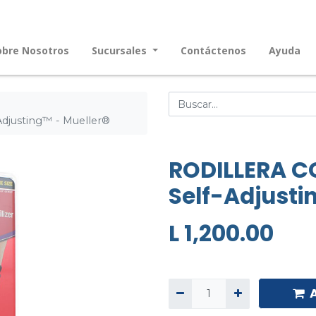
obre Nosotros
Sucursales
Contáctenos
Ayuda
justing™ - Mueller®
RODILLERA C
Self-Adjusti
L
1,200.00