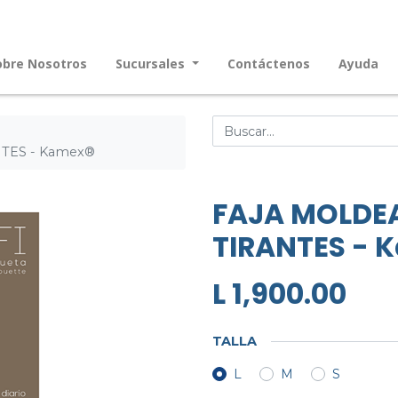
obre Nosotros
Sucursales
Contáctenos
Ayuda
TES - Kamex®
FAJA MOLDE
TIRANTES - 
L
1,900.00
TALLA
L
M
S