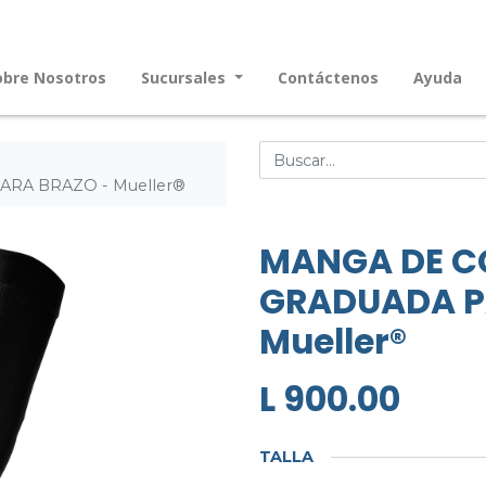
obre Nosotros
Sucursales
Contáctenos
Ayuda
RA BRAZO - Mueller®
MANGA DE C
GRADUADA P
Mueller®
L
900.00
TALLA