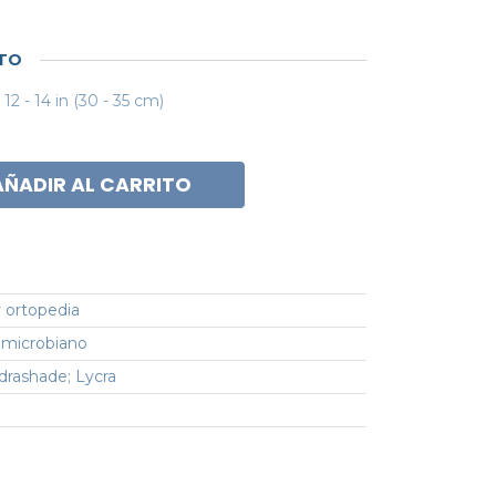
CTO
12 - 14 in (30 - 35 cm)
AÑADIR AL CARRITO
 ortopedia
timicrobiano
drashade; Lycra