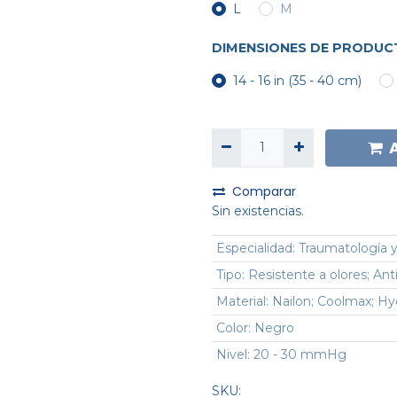
L
M
DIMENSIONES DE PRODU
14 - 16 in (35 - 40 cm)
Comparar
Sin existencias.
Especialidad
:
Traumatología y
Tipo
:
Resistente a olores; An
Material
:
Nailon; Coolmax; Hy
Color
:
Negro
Nivel
:
20 - 30 mmHg
SKU: