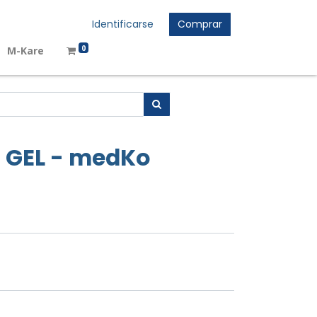
Identificarse
Comprar
0
M-Kare
E GEL - medKo