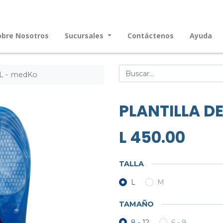
obre Nosotros
Sucursales
Contáctenos
Ayuda
L - medKo
PLANTILLA D
L
450.00
TALLA
L
M
TAMAÑO
8 - 12
6 - 9