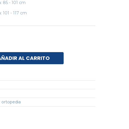
a: 85 - 101 cm
a: 101 - 117 cm
AÑADIR AL CARRITO
 ortopedia