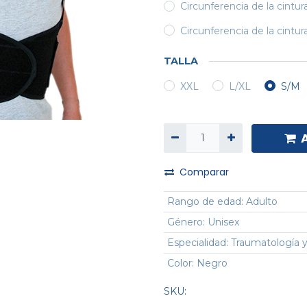
Circunferencia de la cintur
Circunferencia de la cintur
TALLA
XXL
L/XL
S/M
Comparar
Rango de edad
:
Adulto
Género
:
Unisex
Especialidad
:
Traumatología y
Color
:
Negro
SKU: