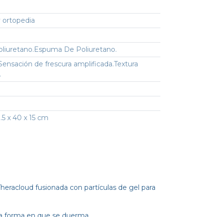
 ortopedia
iuretano.Espuma De Poliuretano.
Sensación de frescura amplificada.Textura
.
.5 x 40 x 15 cm
heracloud fusionada con partículas de gel para
la forma en que se duerma.