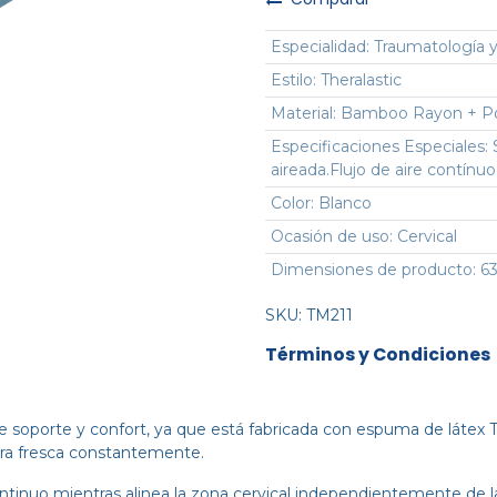
Especialidad
:
Traumatología y
Estilo
:
Theralastic
Material
:
Bamboo Rayon + Pol
Especificaciones Especiales
:
aireada.Flujo de aire contínuo
Color
:
Blanco
Ocasión de uso
:
Cervical
Dimensiones de producto
:
63
SKU:
TM211
Términos y Condiciones
e soporte y confort, ya que está fabricada con espuma de látex T
ura fresca constantemente.
ntinuo mientras alinea la zona cervical independientemente de 