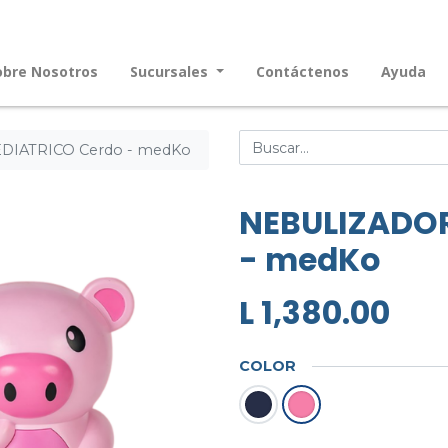
obre Nosotros
Sucursales
Contáctenos
Ayuda
IATRICO Cerdo - medKo
NEBULIZADOR
- medKo
L
1,380.00
COLOR