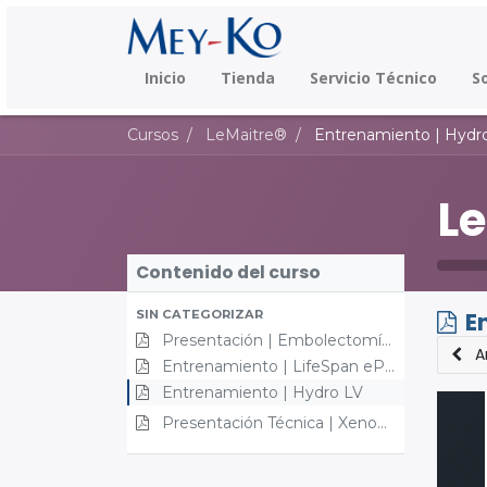
Inicio
Tienda
Servicio Técnico
S
Cursos
LeMaitre®
Entrenamiento | Hydr
L
Contenido del curso
SIN CATEGORIZAR
E
Presentación | Embolectomía
A
Entrenamiento | LifeSpan ePtFE®
Entrenamiento | Hydro LV
Presentación Técnica | XenoSure®