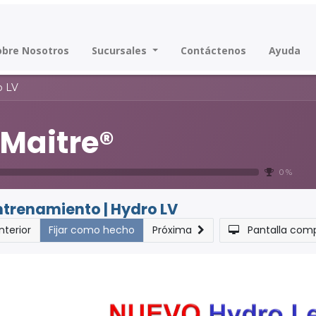
obre Nosotros
Sucursales
Contáctenos
Ayuda
o LV
eMaitre®
0 %
ntrenamiento | Hydro LV
nterior
Fijar como hecho
Próxima
Pantalla com