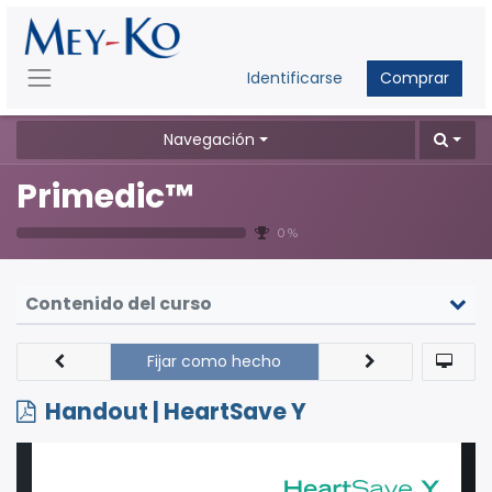
Identificarse
Comprar
Navegación
Primedic™
0 %
Contenido del curso
Fijar como hecho
Handout | HeartSave Y