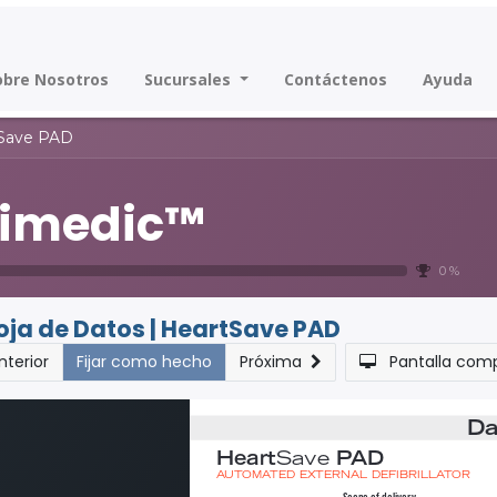
obre Nosotros
Sucursales
Contáctenos
Ayuda
tSave PAD
rimedic™
0 %
oja de Datos | HeartSave PAD
nterior
Fijar como hecho
Próxima
Pantalla com