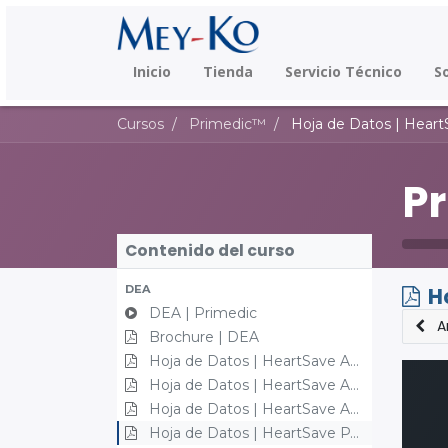
Inicio
Tienda
Servicio Técnico
S
Cursos
Primedic™
Hoja de Datos | Hear
P
Contenido del curso
DEA
H
DEA | Primedic
A
Brochure | DEA
Hoja de Datos | HeartSave AED
Hoja de Datos | HeartSave AED-M
Hoja de Datos | HeartSave AS
Hoja de Datos | HeartSave PAD