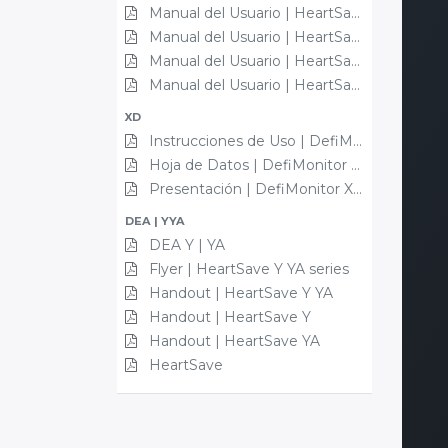
Manual del Usuario | HeartSave AS
Manual del Usuario | HeartSave AED
Manual del Usuario | HeartSave AED-M
Manual del Usuario | HeartSave PAD
XD
Instrucciones de Uso | DefiMonitor XD
Hoja de Datos | DefiMonitor XD
Presentación | DefiMonitor XD
DEA | YYA
DEA Y | YA
Flyer | HeartSave Y YA series
Handout | HeartSave Y YA
Handout | HeartSave Y
Handout | HeartSave YA
HeartSave