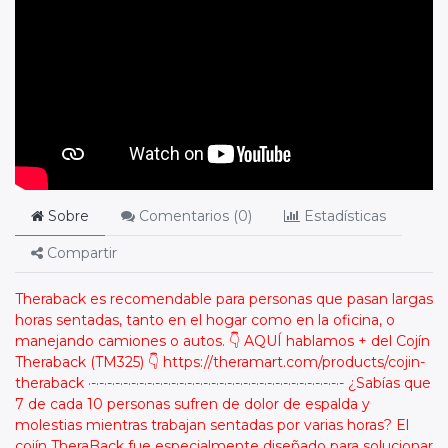
Sobre
Comentarios (
0
)
Estadísticas
Compartir
Theraback es recomendable para personas que pasan largas
horas sentadas, tanto en el hogar como en la oficina, o
manejando camiones o autos. 👇 AQUÍ hablamos + del Cojín
Theraback (TM325) 👇 https://theramart.com/products/cojin-
theraback ·-·-·-·-·-·-·-·-·-·-·-·-·-·-·-·-·-·-·-·-·-·-·-·-·-·-·-·-·-·-·-·- ¿Sabías que
7 de cada 10 personas sufren de dolor de espalda y
molestias mientras trabajan sentadas por varias horas? El
cojín TheraBack fue especialmente diseñado para solucionar