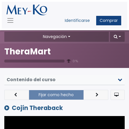
Identificarse
Comprar
Navegación
TheraMart
0 %
Contenido del curso
Fijar como hecho
Cojín Theraback