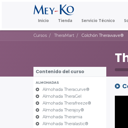
Inicio
Tienda
Servicio Técnico
S
Cursos
TheraMart
Colchón Therawave®
T
Contenido del curso
ALMOHADAS
C
Almohada Theracurve®
Almohada TheraGel
Almohada Therafreeze®
Almohada Therajoy®
Almohada Theramia
Almohada Theralastic®