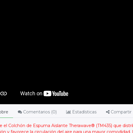
obre
Comentarios (
0
)
Estadísticas
Compartir
 el Colchón de Espuma Aislante Therawave® (TM435) que distri
sión y favorece la circulación del aire para una mayor comodidad. 