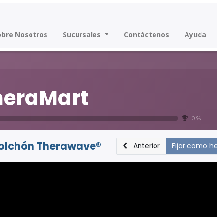
obre Nosotros
Sucursales
Contáctenos
Ayuda
heraMart
0 %
olchón Therawave®
Anterior
Fijar como h