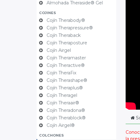
Almohada Theraside® Gel
COJINES
Cojín Therabody®
Cojín Therapressure®
Cojín Theraback
Cojín Theraposture
Cojín Airgel
Cojín Theramaster
Cojín Theractive®
Cojín TheraFix
Cojín Therashape®
Cojín Theraplus®
Cojín Theragel
Cojín Theraair®
Cojín Theradona®
Cojín Therablock®
S
Cojín Airgel®
Conoce
COLCHONES
la pre