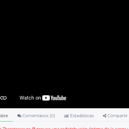
obre
Comentarios (
0
)
Estadísticas
Compartir