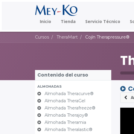
Inicio
Tienda
Servicio Técnico
S
Cursos
TheraMart
Cojín Therapressure®
T
Contenido del curso
ALMOHADAS
C
Almohada Theracurve®
A
Almohada TheraGel
Almohada Therafreeze®
Almohada Therajoy®
Almohada Theramia
Almohada Theralastic®