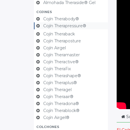
Almohada Theraside® Gel
COJINES
Cojín Therabody®
Cojín Therapressure®
Cojín Theraback
Cojín Theraposture
Cojín Airgel
Cojín Theramaster
Cojín Theractive®
Cojín TheraFix
Cojín Therashape®
Cojín Theraplus®
Cojín Theragel
Cojín Theraair®
Cojín Theradona®
Cojín Therablock®
S
Cojín Airgel®
COLCHONES